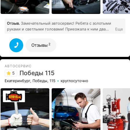
Отзыв.
Замечательный автосервис! Ребята с золотыми
руками и светлыми головами! Приезжала к ним два
Еще
раза, всегда была приятно удивлена, как быстро они
проводили диагностику и ремонт! Огромное спасибо...
2
Отзывы
2
Все отзывы
АВТОСЕРВИС
Победы 115
5
Екатеринбург, Победы, 115
круглосуточно