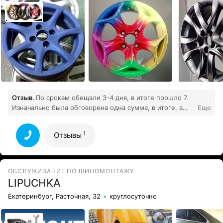
Отзыв.
По срокам обещали 3-4 дня, в итоге прошло 7.
Изначально была обговорена одна сумма, в итоге, в
Еще
последний день ее подняли в несколько раз. Не
выдают чеки, значит скорее всего уходят от налогов.
1
Отзывы
Отсутствует эквайринг. Перевод на какую-то
неизвестную карту. Полное разгильдяйство.
Необоснованно дорого, не рекомендую данный
сервис. Советую присмотреться налоговой к данному
ОБСЛУЖИВАНИЕ ПО ШИНОМОНТАЖУ
1
сервису!
Все отзывы
LIPUCHKA
Екатеринбург, Расточная, 32
круглосуточно