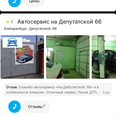
Цены
Автосервис на Депутатской 66
5
Екатеринбург, Депутатской, 66
Отзыв.
Спасибо автосервису «На Дебутатской, 66» и в
особенности Алексею. Отличный сервис. После ДТП
Еще
необходим был ремонт Хёндэ солярис: переднего
бампера, капота, правого переднего крыла, блок фары
2
Отзывы
и противотуманного фонаря. Сделали быстро и
качественно, подбор цвета идеальный, по запчастям