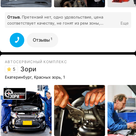
Отзыв.
Претензий нет, одно удовольствие, цена
соответствует качеству, не гонят из рем зоны,
Еще
объясняют, если что не ясно. Делают, естественно ,
качественно. На деньги не разводят, наоборот, если
1
Отзывы
ремонт минимален или вообще просто посмотреть, то
1
бывало, что ничего не брали...
Все отзывы
АВТОСЕРВИСНЫЙ КОМПЛЕКС
Зори
5
Екатеринбург, Красных зорь, 1