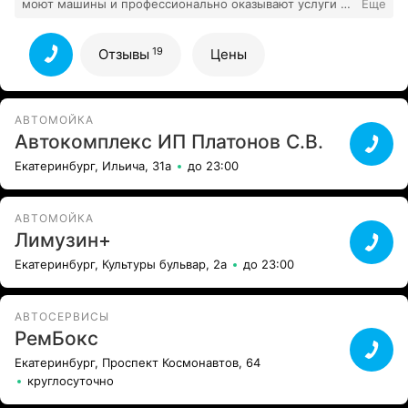
моют машины и профессионально оказывают услуги по
Еще
шиномонтажу, остался очень доволен результатом и
19
ценой! Всем советую!
Все отзывы
19
Отзывы
Цены
АВТОМОЙКА
Автокомплекс ИП Платонов С.В.
Екатеринбург, Ильича, 31а
до 23:00
АВТОМОЙКА
Лимузин+
Екатеринбург, Культуры бульвар, 2а
до 23:00
АВТОСЕРВИСЫ
РемБокс
Екатеринбург, Проспект Космонавтов, 64
круглосуточно