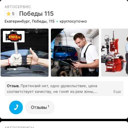
АВТОСЕРВИС
Победы 115
5
Екатеринбург, Победы, 115
круглосуточно
Отзыв.
Претензий нет, одно удовольствие, цена
соответствует качеству, не гонят из рем зоны,
Еще
объясняют, если что не ясно. Делают, естественно ,
качественно. На деньги не разводят, наоборот, если
1
Отзывы
ремонт минимален или вообще просто посмотреть, то
1
бывало, что ничего не брали...
Все отзывы
АВТОСЕРВИСЫ