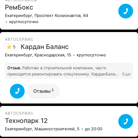
РемБокс
Екатеринбург, Проспект Космонавтов, 64
круглосуточно
АВТОСЕРВИС
Кардан Баланс
5
Екатеринбург, Краснодарская, 15
круглосуточно
Отзыв.
Работаю в строительной компании, часто
приходится ремонтировать спецтехнику. КарданБаланс
Еще
стал нашим постоянным партнёром. Мастера знают
своё дело, умеют работать с нестандартной техникой.
3
Отзывы
Всегда готовы выехать на место поломки.
3
Рекомендую!
Все отзывы
АВТОСЕРВИС
Технопарк 12
Екатеринбург, Машиностроителей, 5
до 20:00