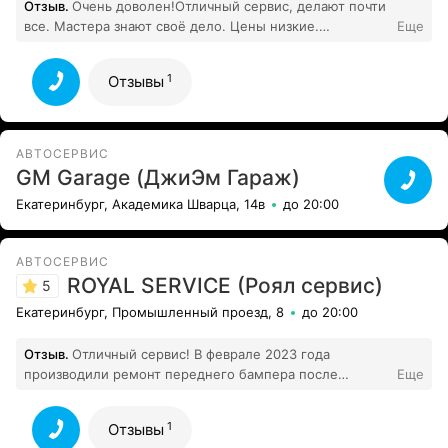
Отзыв.
Очень доволен!Отличный сервис, делают почти
все. Мастера знают своё дело. Цены низкие.
Еще
1
Клиентская зона, вкусный кофе.
Все отзывы
1
Отзывы
АВТОСЕРВИС
GM Garage (ДжиЭм Гараж)
Екатеринбург, Академика Шварца, 14в
до 20:00
АВТОСЕРВИС
ROYAL SERVICE (Роял сервис)
5
Екатеринбург, Промышленный проезд, 8
до 20:00
Отзыв.
Отличный сервис! В феврале 2023 года
производили ремонт переднего бампера после
Еще
многочисленных повреждений на а/м Лексус RX. Все
трещины запаяли. Защелки восстановили, где не было
1
Отзывы
защелок поставили новые. Восстановили места для