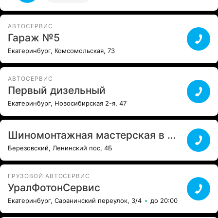
крепления противотуманных фар, ПТФ закрепили на
все крепления, до ремонта болтались. Произвели
окраску бампера, сейчас как новый. После ремонта
АВТОСЕРВИС
произвели полную мойку а/м, хотя это не было в
Гараж №5
наряде-заказе, как я понял бонус. Делают не дорого и
Екатеринбург, Комсомольская, 73
в оговоренный срок. Рекомендую. Оценка 5+++.
1
Все отзывы
АВТОСЕРВИС
Первый дизельный
Екатеринбург, Новосибирская 2-я, 47
Шиномонтажная мастерская в Ленинском пос, 4Б
Березовский, Ленинский пос, 4Б
ГРУЗОВОЙ АВТОСЕРВИС
УралФотонСервис
Екатеринбург, Саранинский переулок, 3/4
до 20:00