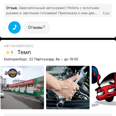
Отзыв.
Замечательный автосервис! Ребята с золотыми
руками и светлыми головами! Приезжала к ним два
Еще
раза, всегда была приятно удивлена, как быстро они
проводили диагностику и ремонт! Огромное спасибо...
2
Отзывы
2
Все отзывы
АВТОКОМПЛЕКС
Темп
5
Екатеринбург, 22 Партсъезда, 8а
до 19:00