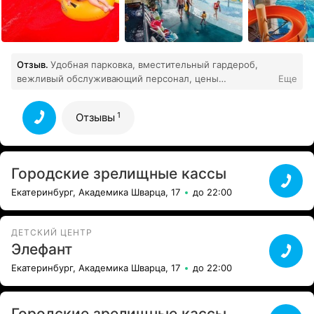
Отзыв.
Удобная парковка, вместительный гардероб,
вежливый обслуживающий персонал, цены
Еще
приемлемые, горки рассчитаны на разную категорию
людей, детей. Есть возможность перекусить и
1
Отзывы
получить полноценный обед. Бани, сауны, бассейны
супер. Мини магазины, для тех кто забыл купальник,
1
надувной круг и другие принадлежности.
Все отзывы
Городские зрелищные кассы
Екатеринбург, Академика Шварца, 17
до 22:00
ДЕТСКИЙ ЦЕНТР
Элефант
Екатеринбург, Академика Шварца, 17
до 22:00
Городские зрелищные кассы