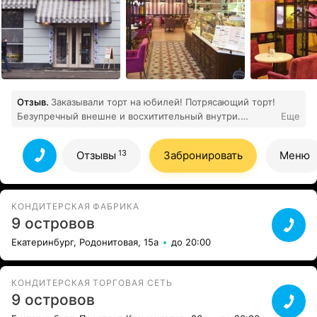
Отзыв.
Заказывали торт на юбилей! Потрясающий торт!
Безупречный внешне и восхитительный внутри.
Еще
Идеально сбалансированный вкус, не приторный. Стал
13
звездой праздника, все гости в восторге.
Все отзывы
13
Отзывы
Забронировать
Меню
КОНДИТЕРСКАЯ ФАБРИКА
9 островов
Екатеринбург, Родонитовая, 15а
до 20:00
КОНДИТЕРСКАЯ ТОРГОВАЯ СЕТЬ
9 островов