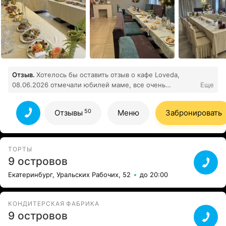
Отзыв.
Хотелось бы оставить отзыв о кафе Loveda,
08.06.2026 отмечали юбилей маме, все очень
Еще
прекрасно, была оформлена фотозона, заказан
великолепный легкий торт, прекрасные блюда.
50
Отзывы
Меню
Забронировать
Особое благодарность Виолетте, которая полностью
организовывала и сопровождала данное мероприятие.
Юбилярша осталась довольна. Рекомендую кафе для
проведения праздничных семейных мероприятий.
ТОРТЫ
50
Все отзывы
9 островов
Екатеринбург, Уральских Рабочих, 52
до 20:00
КОНДИТЕРСКАЯ ФАБРИКА
9 островов