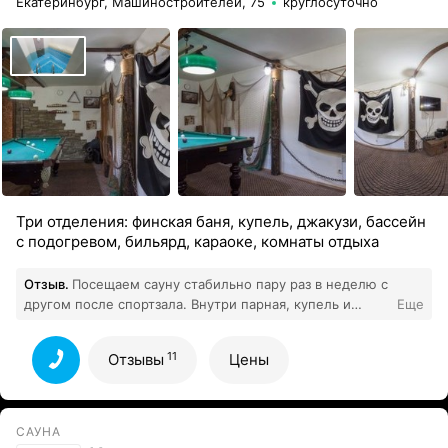
Екатеринбург, Машиностроителей, 75
круглосуточно
всём теле. Бассейн с оптимальной температурой воды
— идеальное дополнение к банным процедурам.
11
Все отзывы
Три отделения: финская баня, купель, джакузи, бассейн
с подогревом, бильярд, караоке, комнаты отдыха
Отзыв.
Посещаем сауну стабильно пару раз в неделю с
другом после спортзала. Внутри парная, купель и
Еще
вдобавок угощают чаем, после этого все тело
отдыхает. Цены и атмосфера в сауне хорошая
11
Отзывы
Цены
11
Все отзывы
САУНА