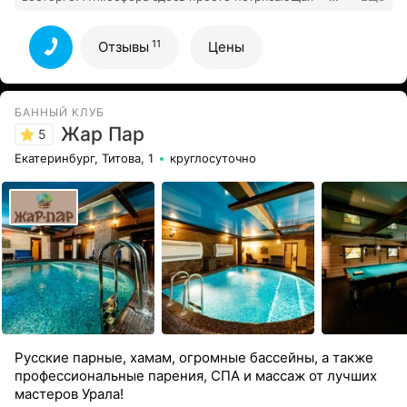
уютная, расслабляющая и в то же время очень
стильная. Чистота и порядок на высшем уровне, что
11
Отзывы
Цены
11
сразу создаёт приятное впечатление.
Все отзывы
БАННЫЙ КЛУБ
Жар Пар
5
Екатеринбург, Титова, 1
круглосуточно
Русские парные, хамам, огромные бассейны, а также
профессиональные парения, СПА и массаж от лучших
мастеров Урала!