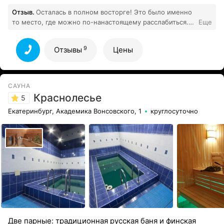
Отзыв.
Осталась в полном восторге! Это было именно
то место, где можно по-нанастоящему расслабиться.
Еще
Сразу хочется отметить великолепный тёплый
бассейн. Вода была идеальной температуры
9
Отзывы
Цены
9
Все отзывы
САУНА
Краснолесье
5
Екатеринбург, Академика Вонсовского, 1
круглосуточно
Две парные: традиционная русская баня и финская