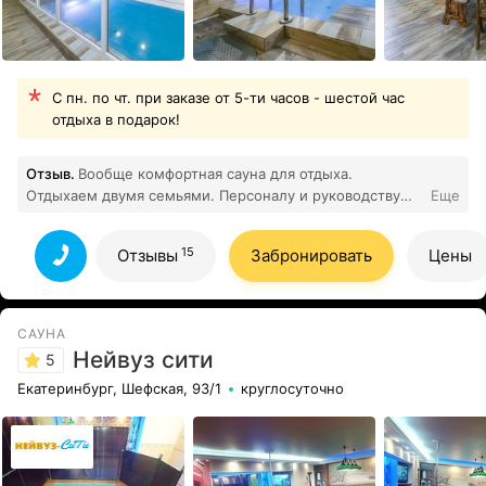
С пн. по чт. при заказе от 5-ти часов - шестой час
отдыха в подарок!
Отзыв.
Вообще комфортная сауна для отдыха.
Отдыхаем двумя семьями. Персоналу и руководству
Еще
большое спасибо. Успехов в бизнесе и благополучия.
15
Все отзывы
15
Отзывы
Забронировать
Цены
САУНА
Нейвуз сити
5
Екатеринбург, Шефская, 93/1
круглосуточно