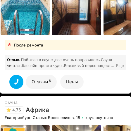
После ремонта
Отзыв.
Побывал в сауне ,все очень понравилось.Сауна
чистая ,бассейн просто чудо .Вежливый персонал,есть
Еще
6
телевизор,музыка .Спасибо огромное !!!
Все отзывы
6
Отзывы
Цены
САУНА
Африка
4.76
Екатеринбург, Старых Большевиков, 18
круглосуточно