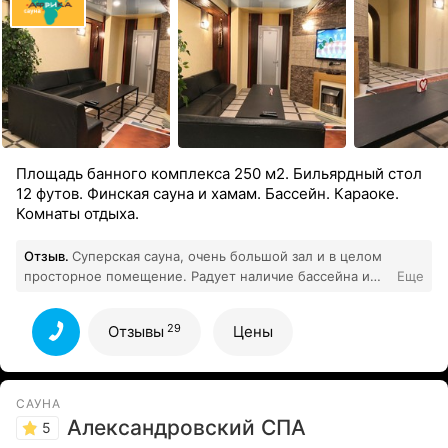
Площадь банного комплекса 250 м2. Бильярдный стол
12 футов. Финская сауна и хамам. Бассейн. Караоке.
Комнаты отдыха.
Отзыв.
Суперская сауна, очень большой зал и в целом
просторное помещение. Радует наличие бассейна и
Еще
хамама. Также есть бильярд. Отличное место, всем
рекомендую Цены также демократичные, персонал
29
Отзывы
Цены
29
очень дружелюбный
Все отзывы
САУНА
Александровский СПА
5