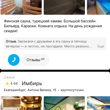
Финская сауна, турецкий хамам. Большой бассейн.
Бильярд. Караоке. Комната отдыха. На день рождения
скидки!
Отзыв.
Заезжали с друзьями в эту сауну в пятницу
вечером — и честно, не прогадали. Место реально
Еще
крутое: недалеко от центра, так что добираться
удобно, да и работает круглосуточно — можно хоть
43
Отзывы
43
ночью приехать
Все отзывы
САУНА
Имбирь
4.66
Екатеринбург, Антона Валека, 15
круглосуточно