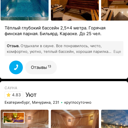
Тёплый глубокий бассейн 2,5×4 метра. Горячая
финская парная. Бильярд. Караоке. До 25 чел.
Отзыв.
Отдыхали в сауне. Все понравилось, чисто,
комфортно, уютно, теплый бассейн, хорошая парилка.
Еще
Огромное спасибо администратор Фаина за отличное
13
обслуживание. Придём еще
Все отзывы
13
Отзывы
САУНА
Уют
4.83
Екатеринбург, Мичурина, 231
круглосуточно