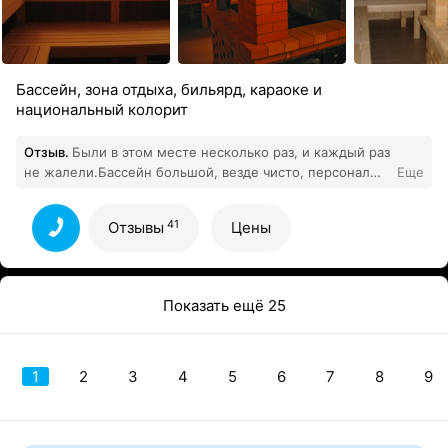
Бассейн, зона отдыха, бильярд, караоке и
национальный колорит
Отзыв.
Были в этом месте несколько раз, и каждый раз
не жалели.Бассейн большой, везде чисто, персонал
Еще
приятный. Цена, как по мне, достойна всего, что тут
41
есть.
Все отзывы
41
Отзывы
Цены
Показать ещё 25
1
2
3
4
5
6
7
8
9