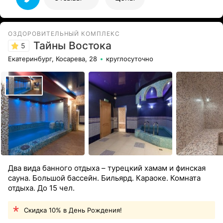
тётя Ира, помогла нам со всем, была супер вежливая и
доброжелательная, сразу из-за неё захотелось снова
12
вернуться\u263a\ufe0f
Все отзывы
ОЗДОРОВИТЕЛЬНЫЙ КОМПЛЕКС
Тайны Востока
5
Екатеринбург, Косарева, 28
круглосуточно
Два вида банного отдыха – турецкий хамам и финская
сауна. Большой бассейн. Бильярд. Караоке. Комната
отдыха. До 15 чел.
Скидка 10% в День Рождения!