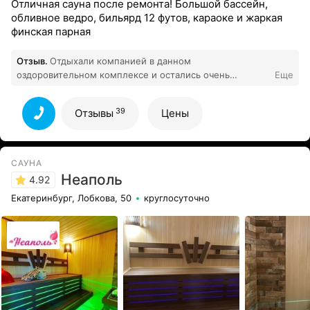
Отличная сауна после ремонта! Большой бассейн,
обливное ведро, бильярд 12 футов, караоке и жаркая
финская парная
Отзыв.
Отдыхали компанией в данном
оздоровительном комплексе и остались очень
Еще
довольны! Сауна уютная, басик теплый и
чистый,парилка огонь, по уборке нареканий вообще
39
Отзывы
Цены
нету\ud83d\udc4d Персонал приветливый и
дружелюбный. Рекомендую данное заведение!!!
Придём еще не раз \u2764\ufe0f‍\ud83d\udd25
39
Все отзывы
САУНА
Неаполь
4.92
Екатеринбург, Лобкова, 50
круглосуточно