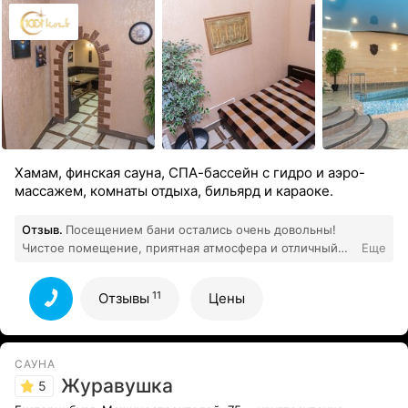
Хамам, финская сауна, СПА-бассейн с гидро и аэро-
массажем, комнаты отдыха, бильярд и караоке.
Отзыв.
Посещением бани остались очень довольны!
Чистое помещение, приятная атмосфера и отличный
Еще
пар. Персонал вежливый, всё объяснили и показали.
Обязательно вернёмся снова! Хочу поделиться
11
Отзывы
Цены
впечатлениями от посещения 1000 и 1 ночь. С самого
входа чувствуется забота о гостях: приветливый
персонал, уютная зона отдыха, всё аккуратно и чисто.
Особенно порадовала парилка — температура
САУНА
комфортная, воздух свежий, не пересушенный. Пар
Журавушка
5
мягкий, после него ощущается приятная лёгкость во