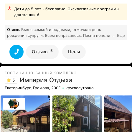
Дети до 5 лет - бесплатно! Эксклюзивные программы
для женщин!
Отзыв.
Был с семьей и родными, отмечали день
рождения супруги. Всем понравилось. Песни попели и
Еще
потанцевали, дети наплескались и нанырялись в
бассейне. Все чисто красиво доступно хороший
15
Отзывы
Цены
15
ремонт!
Все отзывы
ГОСТИНИЧНО-БАННЫЙ КОМПЛЕКС
Империя Отдыха
5
Екатеринбург, Громова, 200Г
круглосуточно