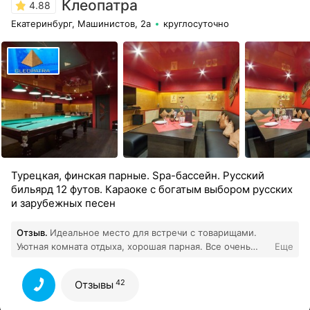
Клеопатра
4.88
Екатеринбург, Машинистов, 2а
круглосуточно
Турецкая, финская парные. Spa-бассейн. Русский
бильярд 12 футов. Караоке с богатым выбором русских
и зарубежных песен
Отзыв.
Идеальное место для встречи с товарищами.
Уютная комната отдыха, хорошая парная. Все очень
Еще
чисто и аккуратно. Ушли отдохнувшими и в прекрасном
42
настроении.
Все отзывы
42
Отзывы