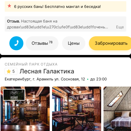
6 русских бань! Бесплатно мангал и беседка!
Отзыв.
Настоящая баня на
дровах\ud83e\udd1e\u270c\ufe0f\ud83e\udd1fочень
Еще
рекомендуем и советуем
\ud83d\udc4f\ud83d\udc4a\u270aвсе просто и доступно
78
Отзывы
Цены
Забронировать
\ud83d\udc4d\ud83d\udc4d\ud83d\udc4dуспеха и
благополучия \ud83d\udc4d\ud83d\udc4d\ud83d\udc4d
78
Все отзывы
СЕМЕЙНЫЙ ПАРК ОТДЫХА
Лесная Галактика
5
Екатеринбург, г. Арамиль ул. Сосновая, 12
до 23:00