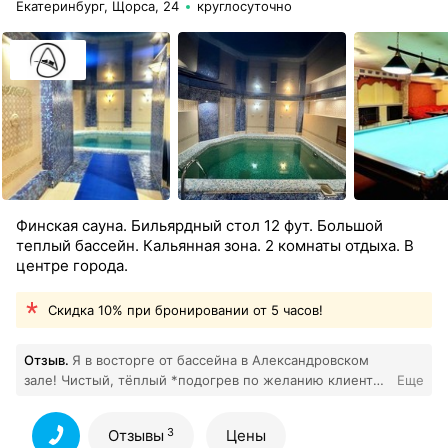
Екатеринбург, Щорса, 24
круглосуточно
Финская сауна. Бильярдный стол 12 фут. Большой
теплый бассейн. Кальянная зона. 2 комнаты отдыха. В
центре города.
Скидка 10% при бронировании от 5 часов!
Отзыв.
Я в восторге от бассейна в Александровском
зале! Чистый, тёплый *подогрев по желанию клиента),
Еще
вежливый персонал, все частенько, уютные комнаты
3
отдыха и огромный зал с обеденной зоной
Все отзывы
3
Отзывы
Цены