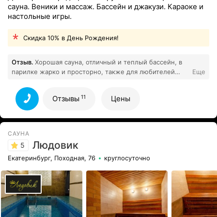
сауна. Веники и массаж. Бассейн и джакузи. Караоке и
настольные игры.
Скидка 10% в День Рождения!
Отзыв.
Хорошая сауна, отличный и теплый бассейн, в
парилке жарко и просторно, также для любителей
Еще
петь там есть караоке, также можно сыграть партию в
11
бильярд
Все отзывы
11
Отзывы
Цены
САУНА
Людовик
5
Екатеринбург, Походная, 76
круглосуточно