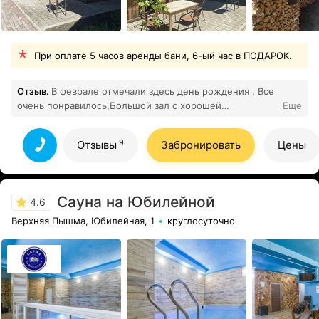
При оплате 5 часов аренды бани, 6-ый час в ПОДАРОК.
Отзыв.
В феврале отмечали здесь день рождения , Все
очень понравилось,Большой зал с хорошей
Еще
мебелью,замечательная парная на дровах (можно
самим подкинуть ,если захочется погорячее)
9
Отзывы
Забронировать
Цены
,пушистые ,добротные веники, большой бассейн с
подогретой водой Горячее блюдо заказывали в
кафе(садж мясной ассорти ) вкусно,интересная подача
Персонал вежливый, доброжелательный Особая
Сауна на Юбилейной
4.6
благодарность Юлии -за
приветливость,внимательность и помощь за
Верхняя Пышма, Юбилейная, 1
круглосуточно
все(встреча задержавшихся гостей,заказ в
9
кафе)Спасибо всем большое
Все отзывы