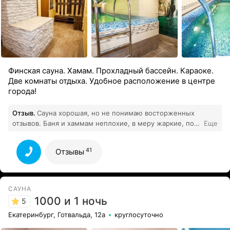
Финская сауна. Хамам. Прохладный бассейн. Караоке.
Две комнаты отдыха. Удобное расположение в центре
города!
Отзыв.
Сауна хорошая, но не понимаю восторженных
отзывов. Баня и хаммам неплохие, в меру жаркие, по
Еще
запросу всегда делали погорячее. Бассейн
прохладный, даже холодный, долго в нем не
41
Отзывы
поплавать. Здорово поиграли в бильярд. В целом
чисто, запахов нет, можно взять одноразовые тапочки,
простыни, даже предоставили чайник и пакетики,
41
чтобы попить чай.
Все отзывы
САУНА
1000 и 1 ночь
5
Екатеринбург, Готвальда, 12а
круглосуточно