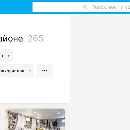
Поиск мест и с
айоне
265
ню
одходит для