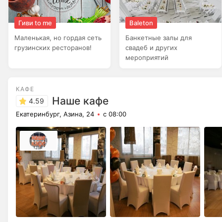
Гиви to me
Baleton
Маленькая, но гордая сеть
Банкетные залы для
грузинских ресторанов!
свадеб и других
мероприятий
КАФЕ
Наше кафе
4.59
Екатеринбург, Азина, 24
с 08:00