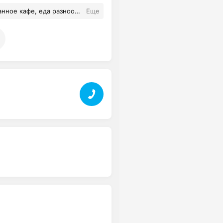
бразная и свежая, большой выбор!
Еще
Все отзы