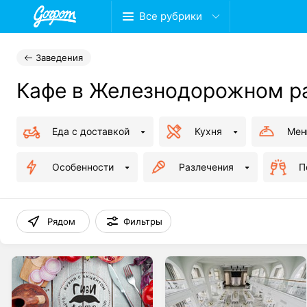
Все рубрики
Заведения
Кафе в Железнодорожном р
Еда с доставкой
Кухня
Ме
Особенности
Разлечения
П
Рядом
Фильтры