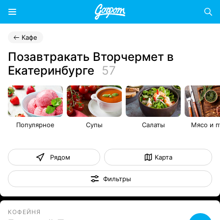
Кафе
Позавтракать Вторчермет в
Екатеринбурге
57
Популярное
Супы
Салаты
Мясо и п
Рядом
Карта
Фильтры
КОФЕЙНЯ