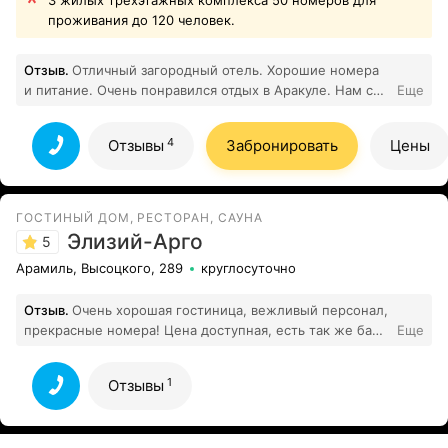
3 жилых трехэтажных комплекса 50 номеров для
проживания до 120 человек.
Отзыв.
Отличный загородный отель. Хорошие номера
и питание. Очень понравился отдых в Аракуле. Нам с
Еще
4
мужем понравилось.
Все отзывы
4
Отзывы
Забронировать
Цены
ГОСТИНЫЙ ДОМ, РЕСТОРАН, САУНА
Элизий-Арго
5
Арамиль, Высоцкого, 289
круглосуточно
Отзыв.
Очень хорошая гостиница, вежливый персонал,
прекрасные номера! Цена доступная, есть так же баня
Еще
и хамам! Находится недалеко , всем рекомендую!
1
Все отзывы
1
Отзывы