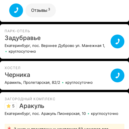
бассейне не работает, крошечная парная (негде встать
не то что сесть). Молодой человек в кафетерии просто
3
Отзывы
по хамски разговаривал. Цены высокие для такого
3
заведения
Все отзывы
ПАРК-ОТЕЛЬ
Задубравье
Екатеринбург, пос. Верхнее Дуброво ул. Манежная 1,
круглосуточно
ХОСТЕЛ
Черника
Арамиль, Пролетарская, 82/2
круглосуточно
ЗАГОРОДНЫЙ КОМПЛЕКС
Аракуль
5
Екатеринбург, пос. Аракуль Пионерская, 10
круглосуточно