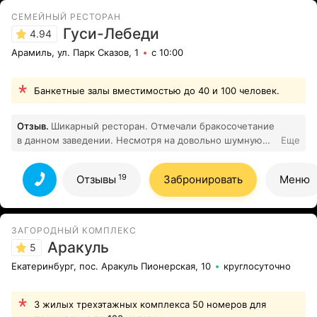
душевным и немного космическим. Фотографии
СЕМЕЙНЫЙ РЕСТОРАН
получились просто фантастическими! Если вы ищете
Гуси-Лебеди
4.94
нестандартную, романтичную и очень уютную
Арамиль, ул. Парк Сказов, 1
с 10:00
площадку для самого важного дня — от всей души
рекомендуем рассмотреть вариант со свадебным
куполом. Это опыт, который останется с нами на всю
Банкетные залы вместимостью до 40 и 100 человек.
жизнь. Огромное спасибо создателям этого места за
2
то, что дарите такие эмоции.
Все отзывы
Отзыв.
Шикарный ресторан. Отмечали бракосочетание
в данном заведении. Несмотря на довольно шумную
Еще
компанию, сотрудники ресторана относились очень
19
обходительно. Кухня выше всяких похвал!
Все отзывы
19
Отзывы
Забронировать
Меню
ЗАГОРОДНЫЙ КОМПЛЕКС
Аракуль
5
Екатеринбург, пос. Аракуль Пионерская, 10
круглосуточно
3 жилых трехэтажных комплекса 50 номеров для