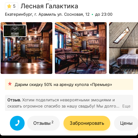
Лесная Галактика
5
Екатеринбург, г. Арамиль ул. Сосновая, 12
до 23:00
Дарим скидку 50% на аренду купола «Премьер»
Отзыв.
Хотим поделиться невероятными эмоциями и
сказать огромное спасибо за нашу свадьбу! Мы долго
Еще
искали место, которое было бы не просто красивой
площадкой, а чем-то особенным, запоминающимся. И
2
Отзывы
Забронировать
Цены
когда увидели свадебный купол — поняли, что это
именно то, о чём мы мечтали. Наш день получился
именно таким, как мы хотели: современным,