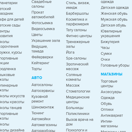
Свадебные
одежда
ланетарии
Стиль, визаж,
салоны
имидж
Детская одежда
етский
Прокат
раздник
Барбершопы
Женская обувь
автомобилей
афе для детей
Косметика и
Мужская обувь
Фотосъемка
парфюмерия
етские сады
Детская обувь
Видеосъемка
Тату салоны
ентры
Ювелирные
Цветы
азвития
Фитнес-центры
украшения
Украшение зала
колы
Тренажерные
Бижутерия
корочтения
Ведущие,
залы
Часы
тамада
ружки, курсы
Йога
Сумки
Фейерверки
портивные
Spa-салоны
Очки
екции
Кейтеринг
Эротический
Головные уборы
родленка
Торты
массаж
МАГАЗИНЫ
зыковые
Соляные
АВТО
колы
комнаты
Торговые
Автосалоны
улинарные
Массаж
центры
колы
Автосервисы
Стоматологии
Аксессуары
колы искусств
Кузовной
Медицинские
Одежда
ремонт
колы красоты
центры
Обувь
Шиномонтаж
колы танцев
Больницы
Оптики
Тюнинг
портивные
Поликлиники
Антиквариат
колы
Автомойки
Вызов врача на
Интим-
колы
дом
Автомагазины
магазины
колы дизайна
Психологи и
Авторазборы