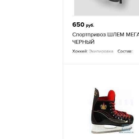
650
руб.
Спортпривоз ШЛЕМ МЕГА
ЧЕРНЫЙ
Хоккей:
Экипировка
Состав:
ударопрочный морозостойкий
пластик-сополимер
Другие товары
— Sportprivoz,
г. Екатеринбург