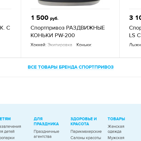
1 500
3 1
руб.
К. С
Спортпривоз РАЗДВИЖНЫЕ
Спо
КОНЬКИ PW-200
LS 
Хоккей:
Экипировка
Коньки:
Лыжн
Хоккейные
Состав:
Кожа
Разн
Другие товары
— Sportprivoz,
Други
г. Екатеринбург
г. Ек
ВСЕ ТОВАРЫ БРЕНДА СПОРТПРИВОЗ
ЕТЯМ
ДЛЯ
ЗДОРОВЬЕ И
ТОВАРЫ
ПРАЗДНИКА
КРАСОТА
азвлечения
Женская
ля детей
Праздничные
Парикмахерские
одежда
агентства
оопарки
Салоны красоты
Мужская