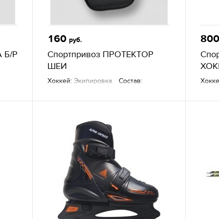
160
80
руб.
 Б/Р
Спортпривоз ПРОТЕКТОР
Спо
ШЕИ
ХОК
Хоккей:
Экипировка
Состав:
Хокке
трикотаж полиэстер и изолон.
Хокк
кожа
Другие товары
— Sportprivoz,
г. Екатеринбург
Други
г. Ек