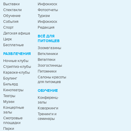
Выставки
Инфокиоск
Спектакли
Фотоотчеты
Обучение
Туризм
События
Инфокиоск
Спорт
Редакция
Детская афиша
ВСЁ ДЛЯ
Цирк
ПИТОМЦЕВ
Бесплатные
Зоомагазины
РАЗВЛЕЧЕНИЯ
Ветклиники
Ветаптеки
Ночные клубы
Зоогостиницы
Стриптиз-клубы
Питомники
Караоке-клубы
Салоны красоты
Боулинг
для питомцев
Бильярд
Кинотеатры
ОБУЧЕНИЕ
Театры
Конференц-
Музеи
залы
Концертные
Коворкинги
залы
Тренинги и
Смотровые
семинары
площадки
Парки