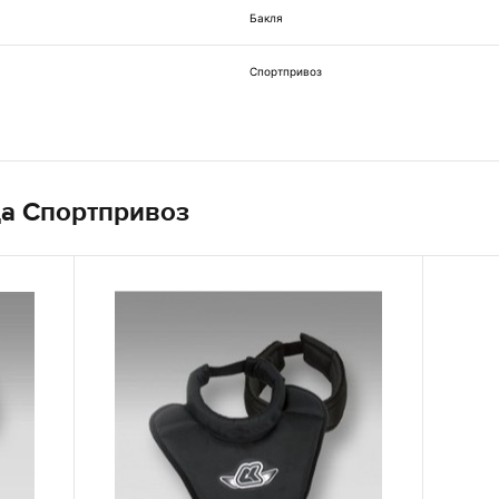
Бакля
Спортпривоз
да Спортпривоз