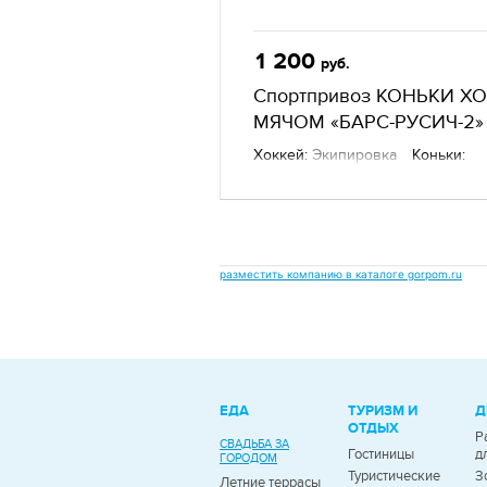
1 200
руб.
Спортпривоз КОНЬКИ ХО
МЯЧОМ «БАРС-РУСИЧ-2»
Хоккей:
Экипировка
Коньки:
Хоккейные
Состав:
Кожа
Другие товары
— Sportprivoz,
г. Екатеринбург
разместить компанию в каталоге gorpom.ru
ЕДА
ТУРИЗМ И
Д
ОТДЫХ
Р
СВАДЬБА ЗА
Гостиницы
д
ГОРОДОМ
Туристические
З
Летние террасы