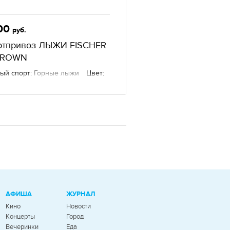
00
руб.
ртпривоз ЛЫЖИ FISCHER
CROWN
ый спорт:
Горные лыжи
Цвет:
оцветный
Состав:
Пластик
е товары
— Sportprivoz,
атеринбург
АФИША
ЖУРНАЛ
Кино
Новости
Концерты
Город
Вечеринки
Еда