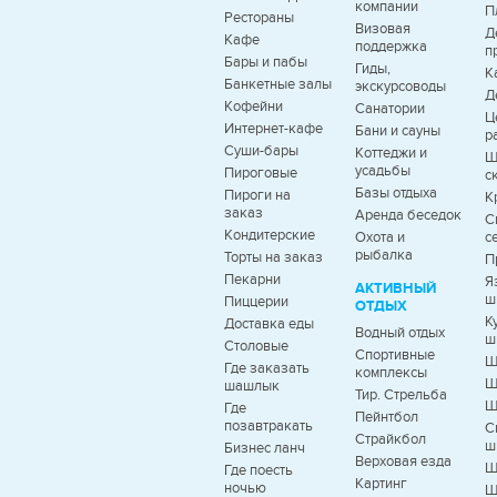
компании
П
Рестораны
Визовая
Д
Кафе
поддержка
п
Бары и пабы
Гиды,
К
Банкетные залы
экскурсоводы
Д
Кофейни
Санатории
Ц
Интернет-кафе
Бани и сауны
р
Суши-бары
Коттеджи и
Ш
усадьбы
Пироговые
с
Базы отдыха
Пироги на
К
заказ
Аренда беседок
С
Кондитерские
Охота и
с
рыбалка
Торты на заказ
П
Пекарни
Я
АКТИВНЫЙ
ш
Пиццерии
ОТДЫХ
К
Доставка еды
Водный отдых
ш
Столовые
Спортивные
Ш
Где заказать
комплексы
Ш
шашлык
Тир. Стрельба
Ш
Где
Пейнтбол
позавтракать
С
Страйкбол
ш
Бизнес ланч
Верховая езда
Ш
Где поесть
Картинг
ночью
Ш