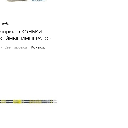
0
руб.
ртпривоз КОНЬКИ
КЕЙНЫЕ ИМПЕРАТОР
й:
Экипировка
Коньки:
ейные
Состав:
натуральная
е товары
— Sportprivoz,
атеринбург