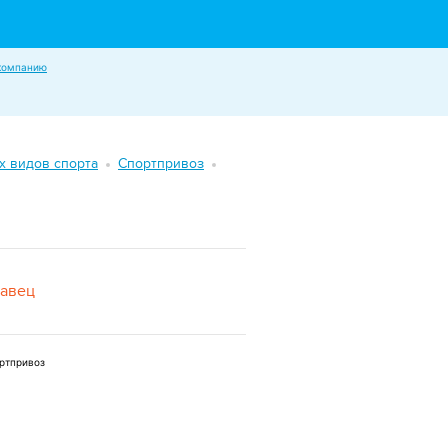
компанию
х видов спорта
Спортпривоз
давец
ртпривоз