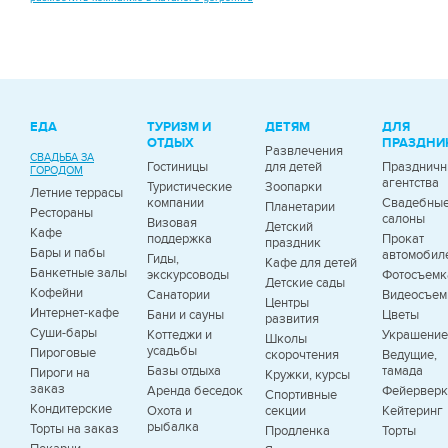
ЕДА
ТУРИЗМ И
ДЕТЯМ
ДЛЯ
ОТДЫХ
ПРАЗДНИ
Развлечения
СВАДЬБА ЗА
Гостиницы
для детей
Празднич
ГОРОДОМ
агентства
Туристические
Зоопарки
Летние террасы
компании
Свадебны
Планетарии
Рестораны
салоны
Визовая
Детский
Кафе
поддержка
Прокат
праздник
Бары и пабы
автомобил
Гиды,
Кафе для детей
Банкетные залы
экскурсоводы
Фотосъемк
Детские сады
Кофейни
Санатории
Видеосъем
Центры
Интернет-кафе
Бани и сауны
Цветы
развития
Суши-бары
Коттеджи и
Украшение
Школы
усадьбы
Пироговые
скорочтения
Ведущие,
Базы отдыха
тамада
Пироги на
Кружки, курсы
заказ
Аренда беседок
Фейервер
Спортивные
Кондитерские
Охота и
секции
Кейтеринг
рыбалка
Торты на заказ
Продленка
Торты