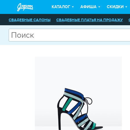
КАТАЛОГ
АФИША
СКИДКИ
СВАДЕБНЫЕ САЛОНЫ
СВАДЕБНЫЕ ПЛАТЬЯ НА ПРОДАЖУ
ПРАЗДНИЧНЫЕ АГЕНТСТВА
СВАДЕБНЫЕ АКСЕССУАРЫ
ВЕЧ
ПРОКАТ АВТОМОБИЛЕЙ
ФОТОГРАФЫ
ВИДЕОСЪЕМКА
Ф
ТОРТЫ
УКРАШЕНИЕ ЗАЛА НА СВАДЬБУ
ВЕДУЩИЕ, ТАМАДА
МАГАЗИНЫ ПОДАРОЧНЫХ СЕРТИФИКАТОВ
МАГАЗИНЫ ЦВЕТ