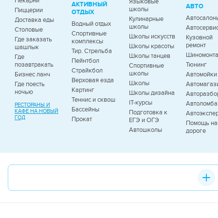
Пекарни
Языковые
АКТИВНЫЙ
АВТО
школы
Пиццерии
ОТДЫХ
Автосалон
Кулинарные
Доставка еды
Водный отдых
школы
Автосерви
Столовые
Спортивные
Школы искусств
Кузовной
Где заказать
комплексы
ремонт
Школы красоты
шашлык
Тир. Стрельба
Шиномонт
Школы танцев
Где
Пейнтбол
позавтракать
Тюнинг
Спортивные
Страйкбол
школы
Бизнес ланч
Автомойки
Верховая езда
Школы
Где поесть
Автомагаз
Картинг
ночью
Школы дизайна
Авторазбо
Теннис и сквош
IT-курсы
Автоломб
РЕСТОРАНЫ И
Бассейны
КАФЕ НА НОВЫЙ
Подготовка к
Автоэкспе
ГОД
Прокат
ЕГЭ и ОГЭ
Помощь на
Автошколы
дороге