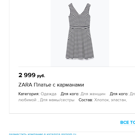
2 999
руб.
ZARA Платье с карманами
Категория:
Одежда
Для кого:
Для женщин
Для кого:
Дл
любимой , Для мамы/сестры
Состав:
Хлопок, эластан,
полиэстер
Другие товары
— Zara, г. Екатеринбург
ВСЕ Т
разместить компанию в каталоге gorpom.ru