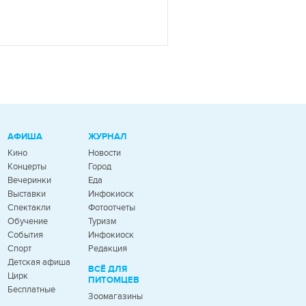
АФИША
ЖУРНАЛ
Кино
Новости
Концерты
Город
Вечеринки
Еда
Выставки
Инфокиоск
Спектакли
Фотоотчеты
Обучение
Туризм
События
Инфокиоск
Спорт
Редакция
Детская афиша
ВСЁ ДЛЯ
Цирк
ПИТОМЦЕВ
Бесплатные
Зоомагазины