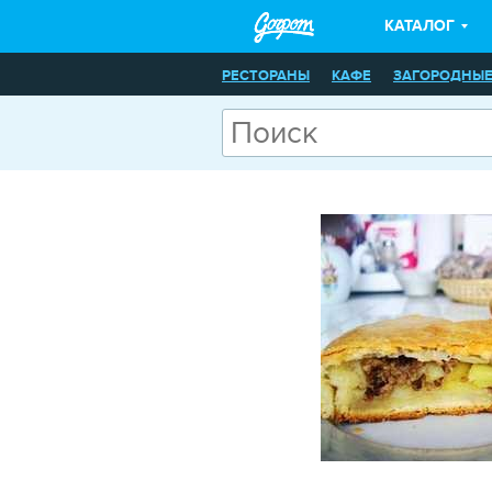
КАТАЛОГ
РЕСТОРАНЫ
КАФЕ
ЗАГОРОДНЫЕ
БАНКЕТНЫЕ ЗАЛЫ
ПИРОГОВЫЕ
ИНТЕРНЕТ-КАФЕ
БОУЛИНГ
БИЛЬ
ТЕАТРЫ
СТРИПТИЗ-КЛУБЫ
ЭРОТ
СМОТРОВЫЕ ПЛОЩАДКИ
АНТИКА