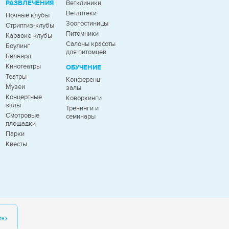
РАЗВЛЕЧЕНИЯ
Ветклиники
Ветаптеки
Ночные клубы
Зоогостиницы
Стриптиз-клубы
Питомники
Караоке-клубы
Салоны красоты
Боулинг
для питомцев
Бильярд
Кинотеатры
ОБУЧЕНИЕ
Театры
Конференц-
Музеи
залы
Концертные
Коворкинги
залы
Тренинги и
Смотровые
семинары
площадки
Парки
Квесты
ию