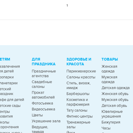
1
ЕТЯМ
ДЛЯ
ЗДОРОВЬЕ И
ТОВАРЫ
ПРАЗДНИКА
КРАСОТА
азвлечения
Женская
ля детей
Праздничные
Парикмахерские
одежда
агентства
оопарки
Салоны красоты
Мужская
Свадебные
одежда
ланетарии
Стиль, визаж,
салоны
имидж
Детская одежда
етский
Прокат
раздник
Барбершопы
Женская обувь
автомобилей
афе для детей
Косметика и
Мужская обувь
Фотосъемка
парфюмерия
етские сады
Детская обувь
Видеосъемка
Тату салоны
ентры
Ювелирные
Цветы
азвития
Фитнес-центры
украшения
Украшение зала
колы
Тренажерные
Бижутерия
корочтения
Ведущие,
залы
Часы
тамада