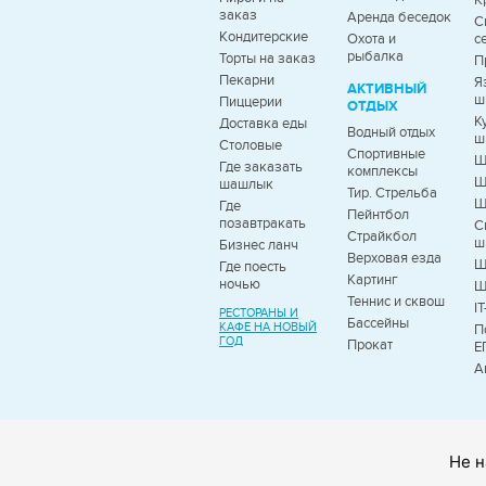
К
заказ
Аренда беседок
С
Кондитерские
Охота и
с
рыбалка
Торты на заказ
П
Пекарни
Я
АКТИВНЫЙ
ш
Пиццерии
ОТДЫХ
К
Доставка еды
Водный отдых
ш
Столовые
Спортивные
Ш
Где заказать
комплексы
Ш
шашлык
Тир. Стрельба
Ш
Где
Пейнтбол
позавтракать
С
Страйкбол
ш
Бизнес ланч
Верховая езда
Ш
Где поесть
Картинг
ночью
Ш
Теннис и сквош
I
РЕСТОРАНЫ И
Бассейны
КАФЕ НА НОВЫЙ
П
ГОД
Прокат
Е
А
Не н