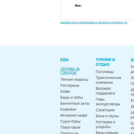
Вес:
разместить компанию в каталоге gorpom.ru
ЕДА
ТУРИЗМ И
Д
ОТДЫХ
Р
СВАДЬБА ЗА
Гостиницы
д
ГОРОДОМ
Туристические
З
Летние террасы
компании
П
Рестораны
Визовая
Д
Кафе
поддержка
п
Бары и пабы
Гиды,
К
Банкетные залы
экскурсоводы
Д
Кофейни
Санатории
Ц
Интернет-кафе
Бани и сауны
р
Суши-бары
Коттеджи и
Ш
усадьбы
Пироговые
с
Базы отдыха
Пироги на