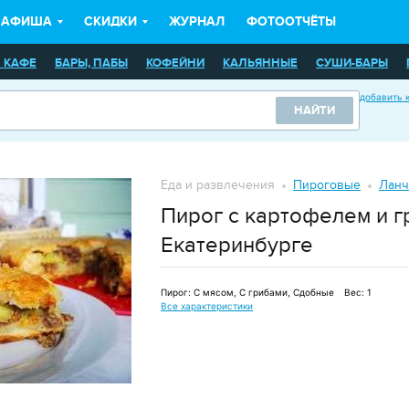
АФИША
СКИДКИ
ЖУРНАЛ
ФОТООТЧЁТЫ
 КАФЕ
БАРЫ, ПАБЫ
КОФЕЙНИ
КАЛЬЯННЫЕ
СУШИ-БАРЫ
КАРАОКЕ-КЛУБЫ
СТОЛОВЫЕ
ДОСТАВКА ЕДЫ
БУРГЕРНЫЕ
П
добавить 
НАЙТИ
ЯРД
ПЛАНЕТАРИИ
ЗООПАРКИ
КИНОТЕАТРЫ
МУЗЕИ
КОН
ИЧЕСКИЙ МАССАЖ
БАНИ И САУНЫ
НОЧНЫЕ КЛУБЫ
ПАРКИ
Еда и развлечения
Пироговые
Ланч
ФЕ
Пирог с картофелем и г
Екатеринбурге
Пирог:
С мясом, С грибами, Сдобные
Вес:
1
Все характеристики