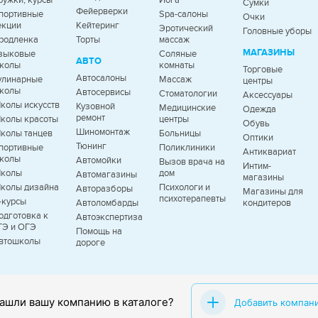
ружки, курсы
Йога
Сумки
Фейерверки
портивные
Spa-салоны
Очки
екции
Кейтеринг
Эротический
Головные уборы
родленка
Торты
массаж
МАГАЗИНЫ
зыковые
Соляные
АВТО
колы
комнаты
Торговые
Автосалоны
улинарные
Массаж
центры
колы
Автосервисы
Стоматологии
Аксессуары
колы искусств
Кузовной
Медицинские
Одежда
ремонт
колы красоты
центры
Обувь
Шиномонтаж
колы танцев
Больницы
Оптики
Тюнинг
портивные
Поликлиники
Антиквариат
колы
Автомойки
Вызов врача на
Интим-
колы
дом
Автомагазины
магазины
колы дизайна
Психологи и
Авторазборы
Магазины для
психотерапевты
T-курсы
Автоломбарды
кондитеров
одготовка к
Автоэкспертиза
ГЭ и ОГЭ
Помощь на
втошколы
дороге
ашли вашу компанию в каталоге?
Добавить компан