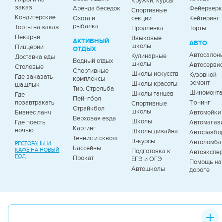
Кружки, курсы
заказ
Аренда беседок
Фейервер
Спортивные
Кондитерские
Охота и
секции
Кейтеринг
рыбалка
Торты на заказ
Продленка
Торты
Пекарни
Языковые
АКТИВНЫЙ
АВТО
школы
Пиццерии
ОТДЫХ
Автосалон
Кулинарные
Доставка еды
Водный отдых
школы
Автосерви
Столовые
Спортивные
Школы искусств
Кузовной
Где заказать
комплексы
ремонт
Школы красоты
шашлык
Тир. Стрельба
Шиномонт
Школы танцев
Где
Пейнтбол
позавтракать
Тюнинг
Спортивные
Страйкбол
школы
Бизнес ланч
Автомойки
Верховая езда
Школы
Где поесть
Автомагаз
Картинг
ночью
Школы дизайна
Авторазбо
Теннис и сквош
IT-курсы
Автоломб
РЕСТОРАНЫ И
Бассейны
КАФЕ НА НОВЫЙ
Подготовка к
Автоэкспе
ГОД
Прокат
ЕГЭ и ОГЭ
Помощь на
Автошколы
дороге