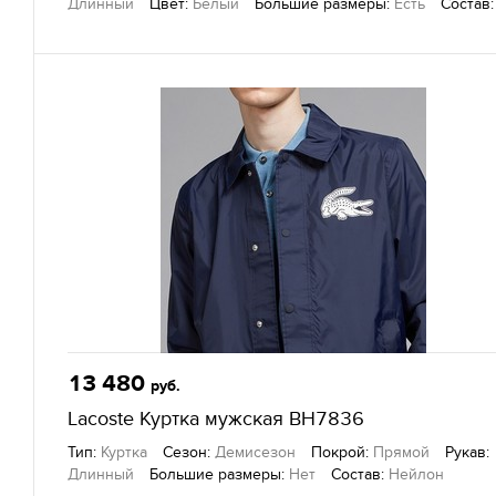
Длинный
Цвет:
Белый
Большие размеры:
Есть
Состав:
Полиэстер, полиамид
Другие товары
— Lacoste, г. Екатеринбург
13 480
руб.
Lacoste Куртка мужская BH7836
Тип:
Куртка
Сезон:
Демисезон
Покрой:
Прямой
Рукав:
Длинный
Большие размеры:
Нет
Состав:
Нейлон