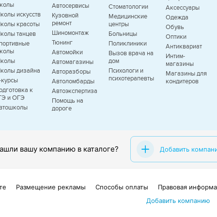
колы
Автосервисы
Стоматологии
Аксессуары
колы искусств
Кузовной
Медицинские
Одежда
ремонт
колы красоты
центры
Обувь
Шиномонтаж
колы танцев
Больницы
Оптики
Тюнинг
портивные
Поликлиники
Антиквариат
колы
Автомойки
Вызов врача на
Интим-
колы
дом
Автомагазины
магазины
колы дизайна
Психологи и
Авторазборы
Магазины для
психотерапевты
T-курсы
Автоломбарды
кондитеров
одготовка к
Автоэкспертиза
ГЭ и ОГЭ
Помощь на
втошколы
дороге
ашли вашу компанию в каталоге?
Добавить компан
те
Размещение рекламы
Способы оплаты
Правовая информа
Добавить компанию