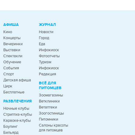
АФИША
ЖУРНАЛ
Кино
Новости
Концерты
Город
Вечеринки
Еда
Выставки
Инфокиоск
Спектакли
Фотоотчеты
Обучение
Туризм
События
Инфокиоск
Спорт
Редакция
Детская афиша
ВСЁ ДЛЯ
Цирк
ПИТОМЦЕВ
Бесплатные
Зоомагазины
РАЗВЛЕЧЕНИЯ
Ветклиники
Ветаптеки
Ночные клубы
Зоогостиницы
Стриптиз-клубы
Питомники
Караоке-клубы
Салоны красоты
Боулинг
для питомцев
Бильярд