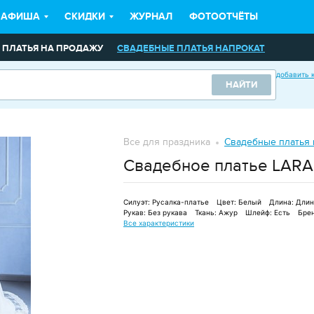
АФИША
СКИДКИ
ЖУРНАЛ
ФОТООТЧЁТЫ
 ПЛАТЬЯ НА ПРОДАЖУ
СВАДЕБНЫЕ ПЛАТЬЯ НАПРОКАТ
БНЫЕ АКСЕССУАРЫ
ВЕЧЕРНИЕ ПЛАТЬЯ
ПОДАРКИ
ЗАГСЫ
добавить 
НАЙТИ
ФЫ
ВИДЕОСЪЕМКА
ФЕЙЕРВЕРКИ
ФОТОЦЕНТРЫ, ФОТОСТУДИ
ЬБУ
ВЕДУЩИЕ, ТАМАДА
ШОУ-ПРОГРАММА
Все для праздника
Свадебные платья 
АТОВ
МАГАЗИНЫ ЦВЕТОВ
ОРГАНИЗАЦИЯ ПРАЗДНИКОВ
СВАД
Свадебное платье LARA
Силуэт:
Русалка-платье
Цвет:
Белый
Длина:
Длин
Рукав:
Без рукава
Ткань:
Ажур
Шлейф:
Есть
Брен
Все характеристики