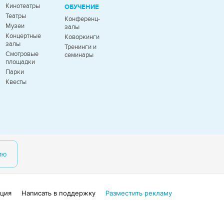
Кинотеатры
ОБУЧЕНИЕ
Театры
Конференц-
Музеи
залы
Концертные
Коворкинги
залы
Тренинги и
Смотровые
семинары
площадки
Парки
Квесты
ию
ция
Написать в поддержку
Разместить рекламу