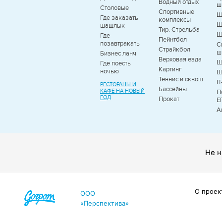
Водный отдых
ш
Столовые
Спортивные
Ш
Где заказать
комплексы
Ш
шашлык
Тир. Стрельба
Ш
Где
Пейнтбол
позавтракать
С
Страйкбол
ш
Бизнес ланч
Верховая езда
Ш
Где поесть
Картинг
ночью
Ш
Теннис и сквош
I
РЕСТОРАНЫ И
Бассейны
КАФЕ НА НОВЫЙ
П
ГОД
Прокат
Е
А
Не н
О проек
ООО
«Перспектива»