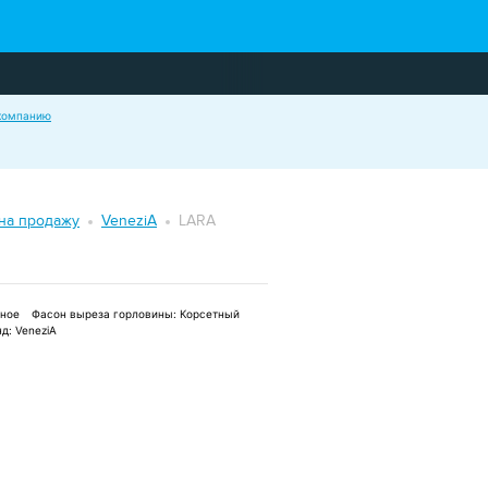
компанию
И
КЕЙТЕРИНГ
на продажу
VeneziA
LARA
ЬБА ЗА ГОРОДОМ
ное
Фасон выреза горловины:
Корсетный
д:
VeneziA