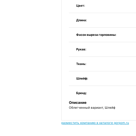
Цвет:
Длина:
Фасон выреза горловины:
Рукав:
Ткань:
Шлейф:
Бренд:
Описание
Облегченный вариант, Шлейф
разместить компанию в каталоге gorpom.ru