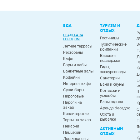
ЕДА
ТУРИЗМ И
Д
ОТДЫХ
Р
СВАДЬБА ЗА
Гостиницы
д
ГОРОДОМ
Туристические
З
Летние террасы
компании
П
Рестораны
Визовая
Д
Кафе
поддержка
п
Бары и пабы
Гиды,
К
Банкетные залы
экскурсоводы
Д
Кофейни
Санатории
Ц
Интернет-кафе
Бани и сауны
р
Суши-бары
Коттеджи и
Ш
усадьбы
Пироговые
с
Базы отдыха
Пироги на
К
заказ
Аренда беседок
С
Кондитерские
Охота и
с
рыбалка
Торты на заказ
П
Пекарни
Я
АКТИВНЫЙ
ш
Пиццерии
ОТДЫХ
К
Доставка еды