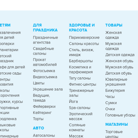
ЕТЯМ
ДЛЯ
ЗДОРОВЬЕ И
ТОВАРЫ
ПРАЗДНИКА
КРАСОТА
азвлечения
Женская
ля детей
Праздничные
Парикмахерские
одежда
агентства
оопарки
Салоны красоты
Мужская
Свадебные
одежда
ланетарии
Стиль, визаж,
салоны
имидж
Детская одежда
етский
Прокат
раздник
Барбершопы
Женская обувь
автомобилей
афе для детей
Косметика и
Мужская обувь
Фотосъемка
парфюмерия
етские сады
Детская обувь
Видеосъемка
Тату салоны
ентры
Ювелирные
Цветы
азвития
Фитнес-центры
украшения
Украшение зала
колы
Тренажерные
Бижутерия
корочтения
Ведущие,
залы
Часы
тамада
ружки, курсы
Йога
Сумки
Фейерверки
портивные
Spa-салоны
Очки
екции
Кейтеринг
Эротический
Головные уборы
родленка
Торты
массаж
МАГАЗИНЫ
зыковые
Соляные
АВТО
колы
комнаты
Торговые
Автосалоны
улинарные
Массаж
центры