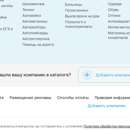
ев
Шиномонтаж
Одежда
Больницы
е школы
Тюнинг
Обувь
Поликлиники
Автомойки
Оптики
Вызов врача на дом
айна
Автомагазины
Антиквариат
Психологи и
психотерапевты
Авторазборы
Интим-мага
к ЕГЭ и
Автоломбарды
Магазины д
кондитеров
Автоэкспертиза
Помощь на дороге
ашли вашу компанию в каталоге?
Добавить компан
те
Размещение рекламы
Способы оплаты
Правовая информа
Добавить компанию
ьзоваться ресурсом, вы соглашаетесь с условиями
Политики обработки персона