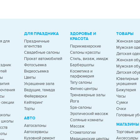
ДЛЯ ПРАЗДНИКА
ЗДОРОВЬЕ И
ТОВАРЫ
КРАСОТА
я для
Праздничные
Женская од
агентства
Парикмахерские
Мужская од
Свадебные салоны
Салоны красоты
Детская оде
Прокат автомобилей
Стиль, визаж, имидж
Женская об
аздник
Фотосъемка
Барбершопы
Мужская об
етей
Видеосъемка
Косметика и
Детская обу
парфюмерия
ды
Цветы
Ювелирные
Тату салоны
вития
Украшение зала
украшения
Фитнес-центры
очтения
Ведущие, тамада
Бижутерия
Тренажерные залы
рсы
Фейерверки
Часы
Йога
 секции
Кейтеринг
Сумки
Spa-салоны
Торты
Очки
Эротический массаж
школы
Головные уб
АВТО
Соляные комнаты
е школы
МАГАЗИНЫ
Автосалоны
Массаж
сств
Автосервисы
Торговые це
Стоматологии
соты
Кузовной ремонт
Аксессуары
Медицинские центры