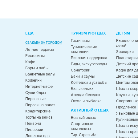
ЕДА
ТУРИЗМ И ОТДЫХ
ДЕТЯМ
Гостиницы
Развлечени
СВАДЬБА ЗА ГОРОДОМ
детей
Туристические
Летние террасы
компании
Зоопарки
Рестораны
Визовая поддержка
Планетарии
Кафе
Гиды, экскурсоводы
Детский пр
Бары и пабы
Санатории
Кафе для д
Банкетные залы
Бани и сауны
Детские са
Кофейни
Коттеджи и усадьбы
Центры раз
Интернет-кафе
Базы отдыха
Школы скор
Суши-бары
Аренда беседок
Кружки, ку
Пироговые
Охота и рыбалка
Спортивные
Пироги на заказ
Продленка
АКТИВНЫЙ ОТДЫХ
Кондитерские
Языковые 
Торты на заказ
Водный отдых
Кулинарны
Пекарни
Спортивные
Школы иску
комплексы
Пиццерии
Школы кра
Тир. Стрельба
Доставка еды