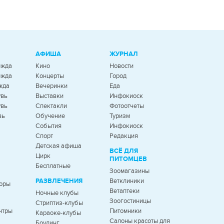
АФИША
ЖУРНАЛ
ежда
Кино
Новости
ежда
Концерты
Город
жда
Вечеринки
Еда
увь
Выставки
Инфокиоск
увь
Спектакли
Фотоотчеты
вь
Обучение
Туризм
События
Инфокиоск
Спорт
Редакция
Детская афиша
ВСЁ ДЛЯ
Цирк
ПИТОМЦЕВ
Бесплатные
Зоомагазины
РАЗВЛЕЧЕНИЯ
Ветклиники
оры
Ветаптеки
Ночные клубы
Зоогостиницы
Стриптиз-клубы
нтры
Питомники
Караоке-клубы
Салоны красоты для
Боулинг