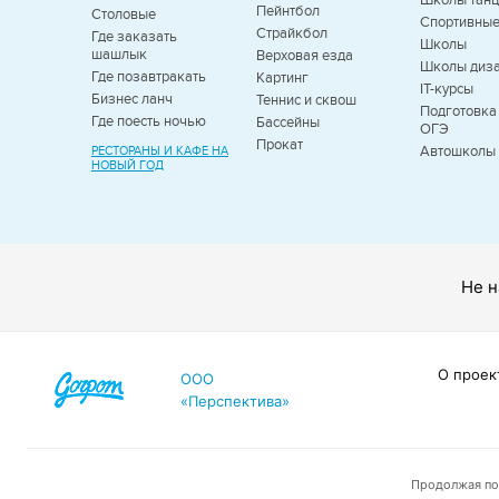
Школы танц
Пейнтбол
Столовые
Спортивны
Страйкбол
Где заказать
Школы
шашлык
Верховая езда
Школы диз
Где позавтракать
Картинг
IT-курсы
Бизнес ланч
Теннис и сквош
Подготовка 
Где поесть ночью
Бассейны
ОГЭ
Прокат
Автошколы
РЕСТОРАНЫ И КАФЕ НА
НОВЫЙ ГОД
Не н
О проек
ООО
«Перспектива»
Продолжая пол