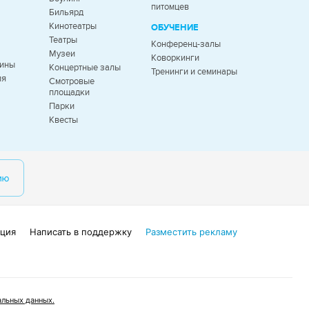
питомцев
Бильярд
Кинотеатры
ОБУЧЕНИЕ
Театры
Конференц-залы
Музеи
Коворкинги
зины
Концертные залы
Тренинги и семинары
ля
Смотровые
площадки
Парки
Квесты
ию
ция
Написать в поддержку
Разместить рекламу
льных данных.